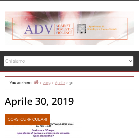
Skip
to
content
You are here:
2019
Aprile
30
Home
Aprile 30, 2019
CORSI CURRICULARI