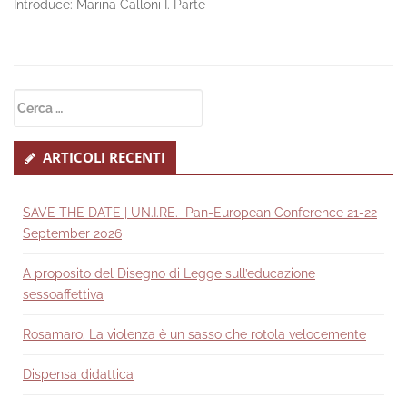
Introduce: Marina Calloni I. Parte
Secondary
Ricerca
Sidebar
per:
ARTICOLI RECENTI
SAVE THE DATE | UN.I.RE. Pan-European Conference 21-22
September 2026
A proposito del Disegno di Legge sull’educazione
sessoaffettiva
Rosamaro. La violenza è un sasso che rotola velocemente
Dispensa didattica