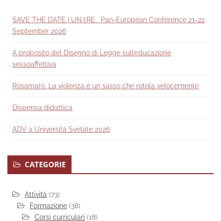
SAVE THE DATE | UN.I.RE. Pan-European Conference 21-22
September 2026
A proposito del Disegno di Legge sull’educazione
sessoaffettiva
Rosamaro. La violenza è un sasso che rotola velocemente
Dispensa didattica
ADV a Università Svelate 2026
CATEGORIE
Attività
(73)
Formazione
(38)
Corsi curriculari
(18)