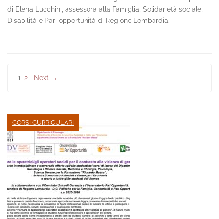
di Elena Lucchini, assessora alla Famiglia, Solidarietà sociale,
Disabilità e Pari opportunità di Regione Lombardia.
Paginazione
1
2
Next →
degli
articoli
CORSI CURRICULARI