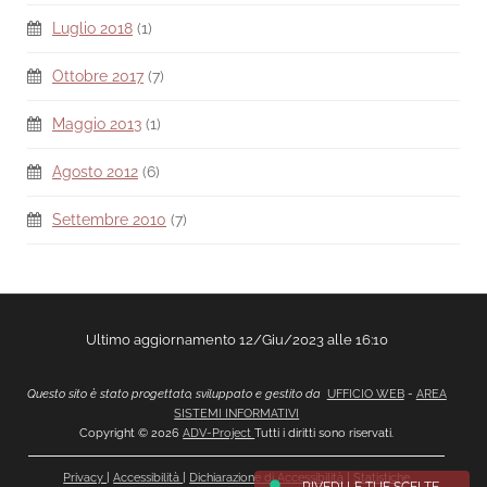
Luglio 2018
(1)
Ottobre 2017
(7)
Maggio 2013
(1)
Agosto 2012
(6)
Settembre 2010
(7)
Ultimo aggiornamento 12/Giu/2023 alle 16:10
Questo sito è stato progettato, sviluppato e gestito da
UFFICIO WEB
-
AREA
SISTEMI INFORMATIVI
Copyright © 2026
ADV-Project
Tutti i diritti sono riservati.
Privacy
|
Accessibilità
|
Dichiarazione di Accessibilità
|
Statistiche