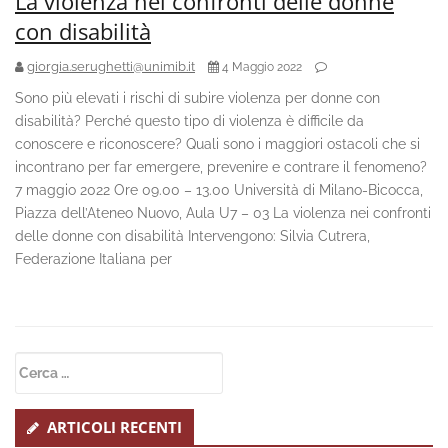
La violenza nei confronti delle donne
con disabilità
giorgia.serughetti@unimib.it
4 Maggio 2022
Sono più elevati i rischi di subire violenza per donne con
disabilità? Perché questo tipo di violenza è difficile da
conoscere e riconoscere? Quali sono i maggiori ostacoli che si
incontrano per far emergere, prevenire e contrare il fenomeno?
7 maggio 2022 Ore 09.00 – 13.00 Università di Milano-Bicocca,
Piazza dell’Ateneo Nuovo, Aula U7 – 03 La violenza nei confronti
delle donne con disabilità Intervengono: Silvia Cutrera,
Federazione Italiana per
Secondary
Ricerca
Sidebar
per:
ARTICOLI RECENTI