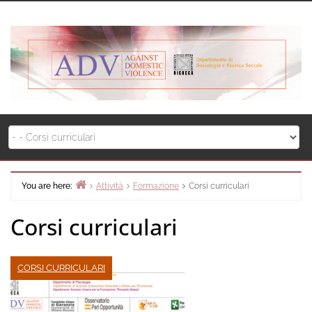
Skip
to
content
You are here:
Attività
Formazione
Corsi curriculari
Home
Corsi curriculari
CORSI CURRICULARI