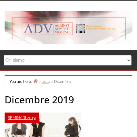
Skip
to
content
You are here:
2019
Dicembre
Home
Dicembre 2019
SEMINARI 2019