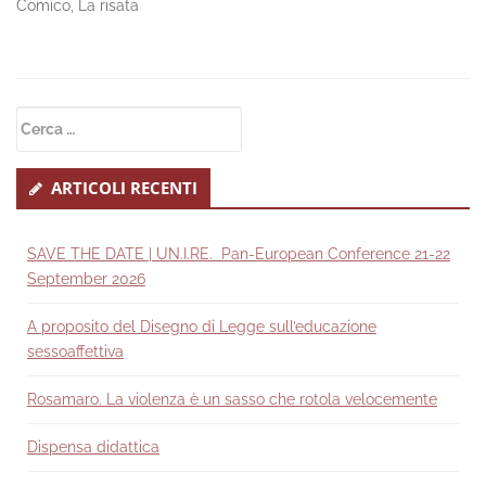
Comico, La risata
Secondary
Ricerca
Sidebar
per:
ARTICOLI RECENTI
SAVE THE DATE | UN.I.RE. Pan-European Conference 21-22
September 2026
A proposito del Disegno di Legge sull’educazione
sessoaffettiva
Rosamaro. La violenza è un sasso che rotola velocemente
Dispensa didattica