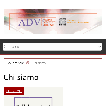
Skip
to
content
You are here:
Chi siamo
Home
Chi siamo
CHI SIAMO