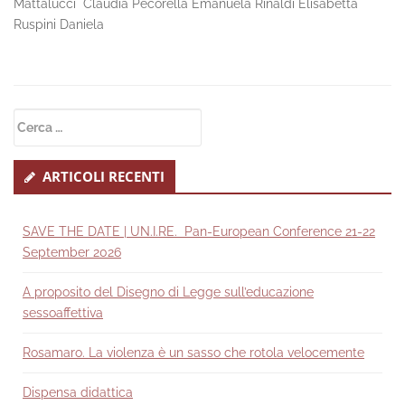
Mattalucci Claudia Pecorella Emanuela Rinaldi Elisabetta
Ruspini Daniela
Secondary
Ricerca
Sidebar
per:
ARTICOLI RECENTI
SAVE THE DATE | UN.I.RE. Pan-European Conference 21-22
September 2026
A proposito del Disegno di Legge sull’educazione
sessoaffettiva
Rosamaro. La violenza è un sasso che rotola velocemente
Dispensa didattica