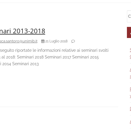
S
Ri
S
pe
nari 2013-2018
sca.santoro@unimib.it
21 Luglio 2018
seguito riportate le informazioni relative ai seminari svolti
 al 2018: Seminari 2018 Seminari 2017 Seminari 2015
i 2014 Seminari 2013