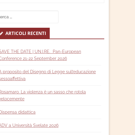
econdary
cerca
idebar
r:
ARTICOLI RECENTI
SAVE THE DATE | UN.I.RE. Pan-European
Conference 21-22 September 2026
A proposito del Disegno di Legge sull’educazione
sessoaffettiva
Rosamaro. La violenza è un sasso che rotola
velocemente
Dispensa didattica
ADV a Università Svelate 2026