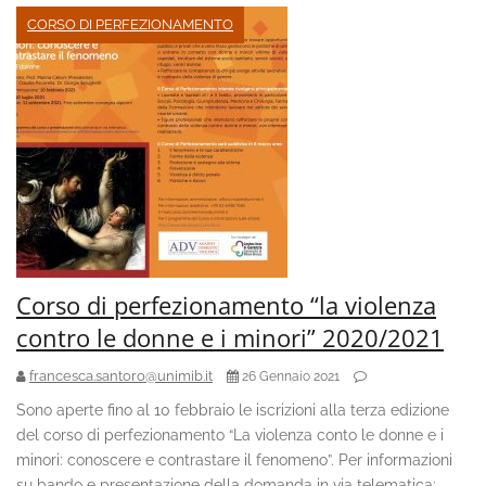
CORSO DI PERFEZIONAMENTO
Corso di perfezionamento “la violenza
contro le donne e i minori” 2020/2021
francesca.santoro@unimib.it
26 Gennaio 2021
Sono aperte fino al 10 febbraio le iscrizioni alla terza edizione
del corso di perfezionamento “La violenza conto le donne e i
minori: conoscere e contrastare il fenomeno”. Per informazioni
su bando e presentazione della domanda in via telematica: