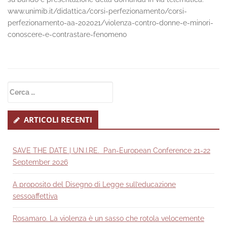
www.unimib.it/didattica/corsi-perfezionamento/corsi-
perfezionamento-aa-202021/violenza-contro-donne-e-minori-
conoscere-e-contrastare-fenomeno
Secondary
Ricerca
Sidebar
per:
ARTICOLI RECENTI
SAVE THE DATE | UN.I.RE. Pan-European Conference 21-22
September 2026
A proposito del Disegno di Legge sull’educazione
sessoaffettiva
Rosamaro. La violenza è un sasso che rotola velocemente