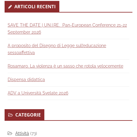
ARTICOLI RECENTI
SAVE THE DATE | UN.I.RE. Pan-European Conference 21-22
September 2026
A proposito del Disegno di Legge sull’educazione
sessoaffettiva
Rosamaro. La violenza è un sasso che rotola velocemente
Dispensa didattica
ADV a Università Svelate 2026
CATEGORIE
Attività
(73)