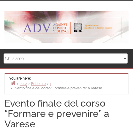
Skip
to
content
You are here:
2022
Febbraio
1
Evento finale del corso “Formare e prevenire” a Varese
Home
Evento finale del corso
“Formare e prevenire” a
Varese