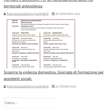
territoriali antiviolenza
francesca.santoro@unimib.it
28 Settembre 2021
Scoprire la violenza domestica. Giornata di formazione per
assistenti sociali.
francesca.santoro@unimib.it
25 Ottobre 2017
Secondary
Ricerca
Sidebar
per: