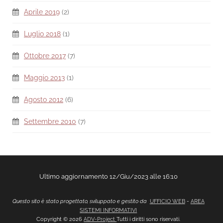
Aprile 2019
(2)
Luglio 2018
(1)
Ottobre 2017
(7)
Maggio 2013
(1)
Agosto 2012
(6)
Settembre 2010
(7)
Ultimo aggiornamento 12/Giu/2023 alle 16:10
Questo sito è stato progettato, sviluppato e gestito da
UFFICIO WEB
-
AREA
SISTEMI INFORMATIVI
Copyright © 2026
ADV-Project
Tutti i diritti sono riservati.