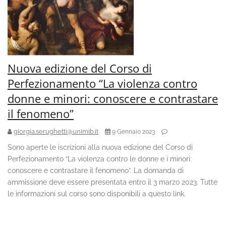
Nuova edizione del Corso di
Perfezionamento “La violenza contro
donne e minori: conoscere e contrastare
il fenomeno”
giorgia.serughetti@unimib.it
9 Gennaio 2023
Sono aperte le iscrizioni alla nuova edizione del Corso di
Perfezionamento “La violenza contro le donne e i minori:
conoscere e contrastare il fenomeno”. La domanda di
ammissione deve essere presentata entro il 3 marzo 2023. Tutte
le informazioni sul corso sono disponibili a questo link.