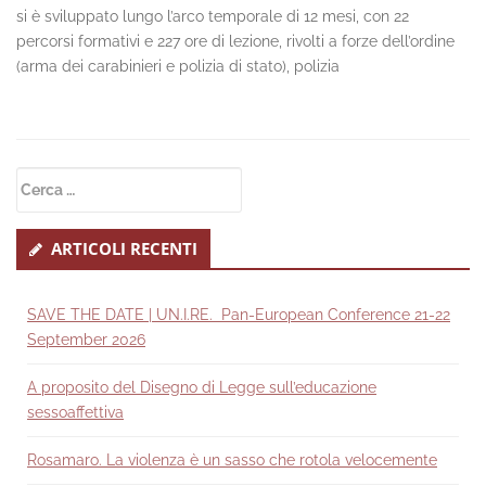
si è sviluppato lungo l’arco temporale di 12 mesi, con 22
percorsi formativi e 227 ore di lezione, rivolti a forze dell’ordine
(arma dei carabinieri e polizia di stato), polizia
Secondary
Ricerca
Sidebar
per:
ARTICOLI RECENTI
SAVE THE DATE | UN.I.RE. Pan-European Conference 21-22
September 2026
A proposito del Disegno di Legge sull’educazione
sessoaffettiva
Rosamaro. La violenza è un sasso che rotola velocemente