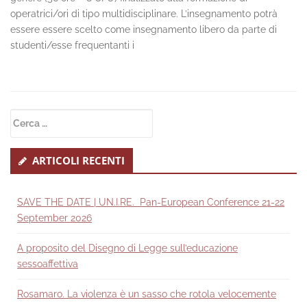
operatrici/ori di tipo multidisciplinare. L’insegnamento potrà
essere essere scelto come insegnamento libero da parte di
studenti/esse frequentanti i
Secondary
Ricerca
Sidebar
per:
ARTICOLI RECENTI
SAVE THE DATE | UN.I.RE. Pan-European Conference 21-22
September 2026
A proposito del Disegno di Legge sull’educazione
sessoaffettiva
Rosamaro. La violenza è un sasso che rotola velocemente